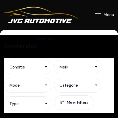
Menu
Home
Listings
Kinderslot
Kinderslot
Conditie
Merk
Model
Categorie
Meer Filters
Type