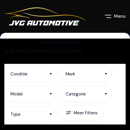
Menu
Home
Listings
Vierseizoenenbanden
Vierseizoenenbanden
Conditie
Merk
Model
Categorie
Meer Filters
Type