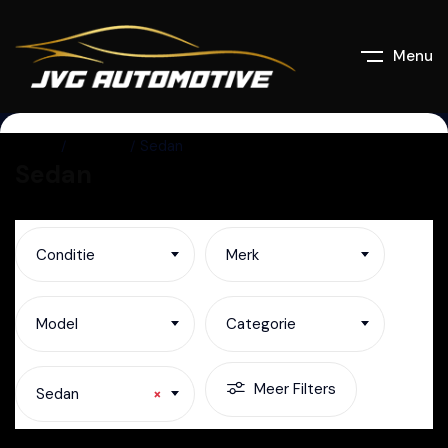
Menu
Home
Listings
Sedan
Sedan
Conditie
Merk
Model
Categorie
Meer Filters
Sedan
×